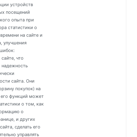
ации устройств
ных посещений
ского опыта при
ора статистики о
времени на сайте и
, улучшения
шибок:
сайте, что
и надежность
нически
ости сайта. Они
орзину покупок) на
ь его функций может
атистики о том, как
формацию о
анице, и других
сайта, сделать его
ятельно управлять