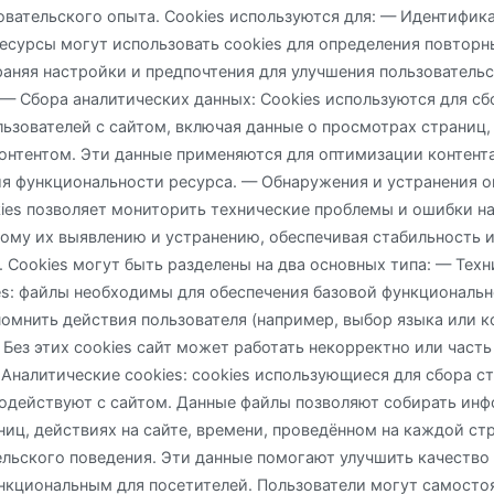
вательского опыта. Cookies используются для: — Идентифик
ресурсы могут использовать cookies для определения повтор
раняя настройки и предпочтения для улучшения пользователь
 — Сбора аналитических данных: Cookies используются для сб
ьзователей с сайтом, включая данные о просмотрах страниц, 
онтентом. Эти данные применяются для оптимизации контента
я функциональности ресурса. — Обнаружения и устранения о
ies позволяет мониторить технические проблемы и ошибки на 
ому их выявлению и устранению, обеспечивая стабильность 
. Cookies могут быть разделены на два основных типа: — Тех
s: файлы необходимы для обеспечения базовой функциональн
помнить действия пользователя (например, выбор языка или к
 Без этих cookies сайт может работать некорректно или част
Аналитические cookies: cookies использующиеся для сбора ст
одействуют с сайтом. Данные файлы позволяют собирать ин
иц, действиях на сайте, времени, проведённом на каждой стр
ельского поведения. Эти данные помогают улучшить качество 
нкциональным для посетителей. Пользователи могут самосто